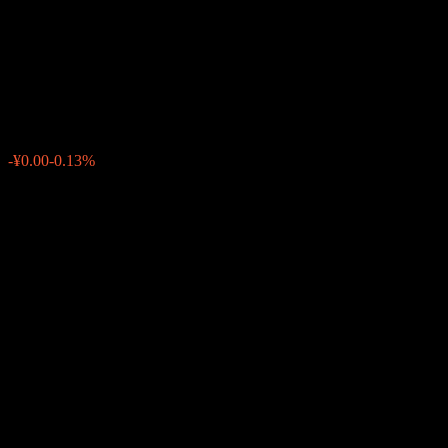
Huatai-PB CSI QZ Pwr Utlt
Int Fdr C
¥1.1577
0
-¥0.00
-0.13%
สัปดาห์ที่ผ่านมา