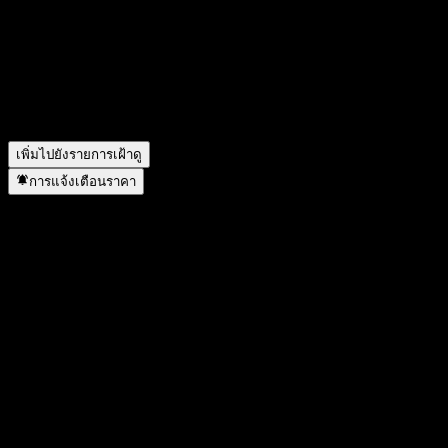
อะไร?
▼
ราคาหุ้นของ Huatai-PB CSI QZ Pwr Utlt Int Fdr C กำลังเพิ่ม
ขึ้นหรือไม่?
▼
Huatai-PB CSI QZ Pwr Utlt Int Fdr C อยู่ในภาคส่วนใด?
▼
Huatai-PB CSI QZ Pwr Utlt Int Fdr C ดำเนินการแตกพาร์เมื่อ
ใด?
▼
เพิ่มไปยังรายการเฝ้าดู
การแจ้งเตือนราคา