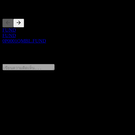
การจดทะเบียน
FUND
FUND
0P0001QMBL.FUND
0 Comments
แชร์ความคิดของคุณ
FAQ
วันนี้ราคาหุ้น Huatai-PB CSI QZ Pwr Utlt Int Fdr C เท่าไหร่?
▼
สัญลักษณ์หุ้นของ Huatai-PB CSI QZ Pwr Utlt Int Fdr C คือ