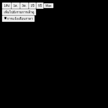
1สัป
1ด.
3ด.
1ปี
5ปี
Max
เพิ่มไปยังรายการเฝ้าดู
การแจ้งเตือนราคา
สถิติ
ราคาสูงสุดของวัน
1.1577
ราคาต่ำสุดของวัน
1.1577
สูงสุด 52W
1.3545
ต่ำสุด 52W
1.069
ปริมาณการซื้อขาย
-
ปริมาณเฉลี่ย
-
มูลค่าตลาด