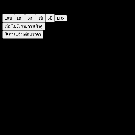
1สัป
1ด.
3ด.
1ปี
5ปี
Max
เพิ่มไปยังรายการเฝ้าดู
การแจ้งเตือนราคา
สถิติ
ราคาสูงสุดของวัน
2,656
ราคาต่ำสุดของวัน
2,656
สูงสุด 52W
3,251
ต่ำสุด 52W
1,746
ปริมาณการซื้อขาย
-
ปริมาณเฉลี่ย