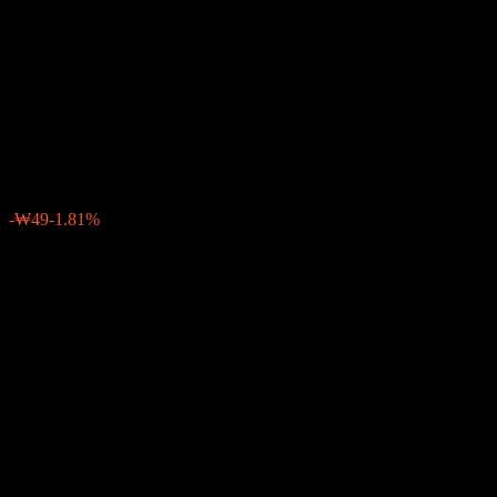
KIM Global
AI&SemiconductorTOP10
Feeder Equity Ce Hedged
₩2,656
0
-₩49
-1.81%
สัปดาห์ที่ผ่านมา