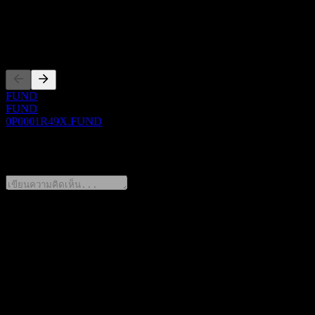
ซีอีโอ
การจดทะเบียน
FUND
FUND
0P0001R49X.FUND
0 Comments
แชร์ความคิดของคุณ
FAQ
วันนี้ราคาหุ้น KIM Global AI&SemiconductorTOP10 Feeder
Equity Ce Hedged เท่าไหร่?
▼