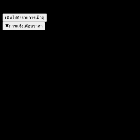
MFC Hi-Dividend Fund-SSF อยู่ในภาคส่วนใด?
▼
MFC Hi-Dividend Fund-SSF ดำเนินการแตกพาร์เมื่อใด?
▼
เพิ่มไปยังรายการเฝ้าดู
การแจ้งเตือนราคา