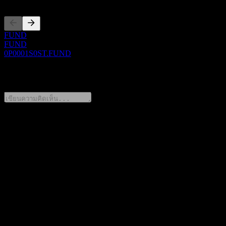
FUND
FUND
0P0001S0ST.FUND
0 Comments
แชร์ความคิดของคุณ
FAQ
วันนี้ราคาหุ้น MFC Hi-Dividend Fund-SSF เท่าไหร่?
▼
สัญลักษณ์หุ้นของ MFC Hi-Dividend Fund-SSF คืออะไร?
▼
ราคาหุ้นของ MFC Hi-Dividend Fund-SSF กำลังเพิ่มขึ้นหรือ
ไม่?
▼