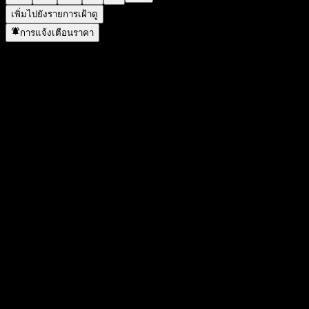
เพิ่มไปยังรายการเฝ้าดู
การแจ้งเตือนราคา
สถิติ
ราคาสูงสุดของวัน
8.84
ราคาต่ำสุดของวัน
8.84
สูงสุด 52W
8.87
ต่ำสุด 52W
6.59
ปริมาณการซื้อขาย
-
ปริมาณเฉลี่ย
-
มูลค่าตลาด
0