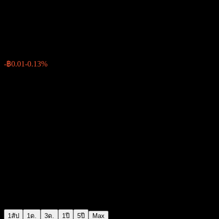
MFC Hi-Dividend Fund-SSF
฿8.84
0
-฿0.01
-0.13%
สัปดาห์ที่ผ่านมา
1สัป
1ด.
3ด.
1ปี
5ปี
Max