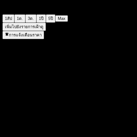
1สัป
1ด.
3ด.
1ปี
5ปี
Max
เพิ่มไปยังรายการเฝ้าดู
การแจ้งเตือนราคา
สถิติ
ราคาสูงสุดของวัน
921
ราคาต่ำสุดของวัน
921
สูงสุด 52W
1,011
ต่ำสุด 52W
919
ปริมาณการซื้อขาย
-
ปริมาณเฉลี่ย