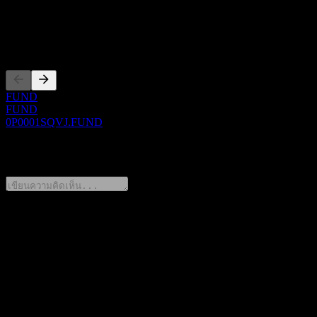
ซีอีโอ
การจดทะเบียน
FUND
FUND
0P0001SQVJ.FUND
0 Comments
แชร์ความคิดของคุณ
FAQ
วันนี้ราคาหุ้น KIM US Long-term Government Feeder Bond-
Fund of Funds C-Pe Hedged เท่าไหร่?
▼