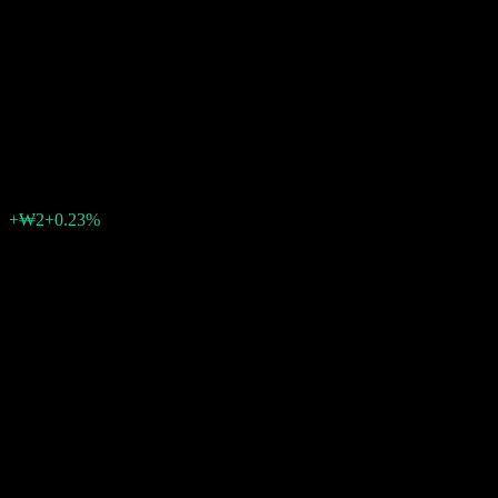
KIM US Long-term
Government Feeder Bond-
Fund of Funds C-Pe Hedged
₩921
0
+₩2
+0.23%
สัปดาห์ที่ผ่านมา