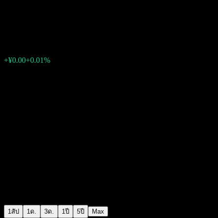
CIB Short Bond Fund D
¥1.0586
0
+¥0.00
+0.01%
สัปดาห์ที่ผ่านมา
1สัป
1ด.
3ด.
1ปี
5ปี
Max