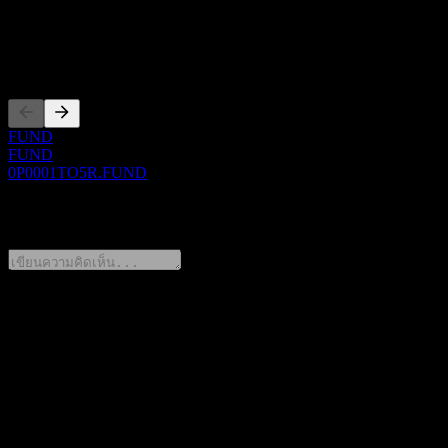
ซีอีโอ
การจดทะเบียน
FUND
FUND
0P0001TO5R.FUND
0 Comments
แชร์ความคิดของคุณ
FAQ
วันนี้ราคาหุ้น ASSETPLUS Alpha Bridge AI Based S&P500
Growth Focus Equity 30 A เท่าไหร่?
▼