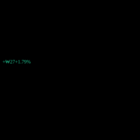
ASSETPLUS Alpha Bridge AI
Based S&P500 Growth Focus
Equity 30 A
₩1,552
1
+₩27
+1.79%
สัปดาห์ที่ผ่านมา