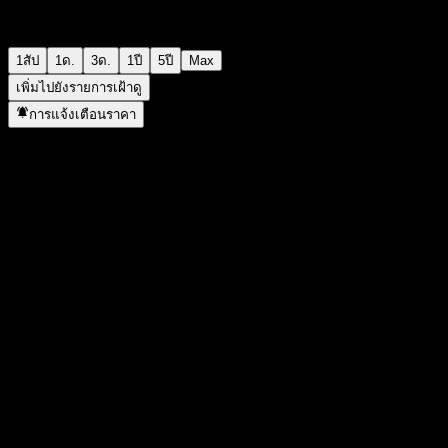
1สัป
1ด.
3ด.
1ปี
5ปี
Max
เพิ่มไปยังรายการเฝ้าดู
การแจ้งเตือนราคา
สถิติ
ราคาสูงสุดของวัน
1,552
ราคาต่ำสุดของวัน
1,552
สูงสุด 52W
1,649
ต่ำสุด 52W
1,174
ปริมาณการซื้อขาย
-
ปริมาณเฉลี่ย