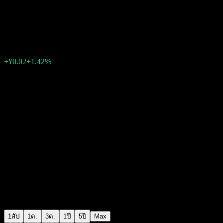
Wanjia SSE STAR 100 Enhanced
¥1.6856
0
+¥0.02
+1.42%
สัปดาห์ที่ผ่านมา
1สัป
1ด.
3ด.
1ปี
5ปี
Max