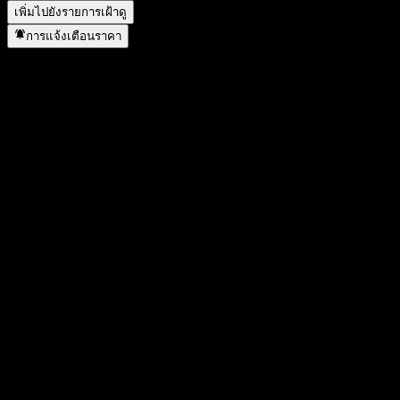
เพิ่มไปยังรายการเฝ้าดู
การแจ้งเตือนราคา
สถิติ
ราคาสูงสุดของวัน
1.6856
ราคาต่ำสุดของวัน
1.6856
สูงสุด 52W
2.19
ต่ำสุด 52W
1.131
ปริมาณการซื้อขาย
-
ปริมาณเฉลี่ย
-
มูลค่าตลาด
0
อัตราส่วน P/E