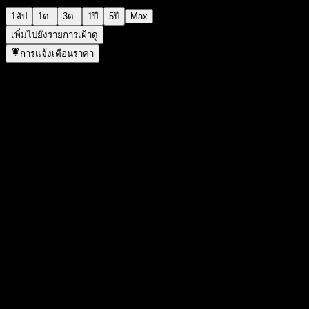
1สัป
1ด.
3ด.
1ปี
5ปี
Max
เพิ่มไปยังรายการเฝ้าดู
การแจ้งเตือนราคา
สถิติ
ราคาสูงสุดของวัน
1.1512
ราคาต่ำสุดของวัน
1.1512
สูงสุด 52W
1.1512
ต่ำสุด 52W
1.115
ปริมาณการซื้อขาย
-
ปริมาณเฉลี่ย
-
มูลค่าตลาด