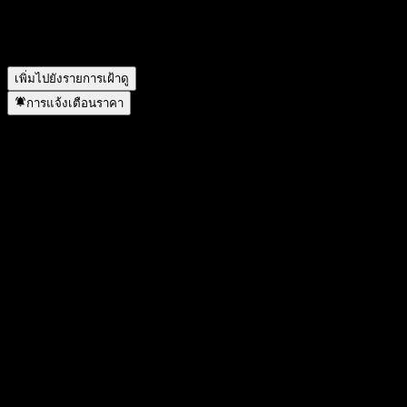
ไม่?
▼
Bosera Fufa Pure Bond Fund D อยู่ในภาคส่วนใด?
▼
Bosera Fufa Pure Bond Fund D ดำเนินการแตกพาร์เมื่อใด?
▼
เพิ่มไปยังรายการเฝ้าดู
การแจ้งเตือนราคา