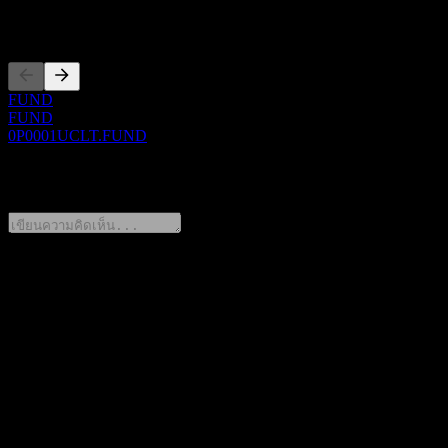
การจดทะเบียน
FUND
FUND
0P0001UCLT.FUND
0 Comments
แชร์ความคิดของคุณ
FAQ
วันนี้ราคาหุ้น Bosera Fufa Pure Bond Fund D เท่าไหร่?
▼
สัญลักษณ์หุ้นของ Bosera Fufa Pure Bond Fund D คืออะไร?
▼
ราคาหุ้นของ Bosera Fufa Pure Bond Fund D กำลังเพิ่มขึ้นหรือ