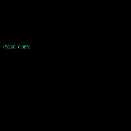
Bosera Fufa Pure Bond Fund
D
¥1.1512
0
+¥0.00
+0.08%
สัปดาห์ที่ผ่านมา