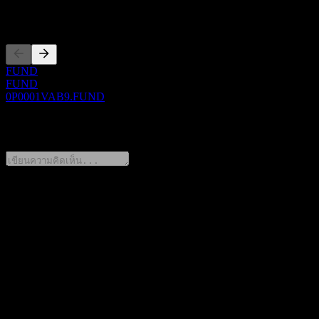
การจดทะเบียน
FUND
FUND
0P0001VAB9.FUND
0 Comments
แชร์ความคิดของคุณ
FAQ
วันนี้ราคาหุ้น GF Resources Select Equity Intt C เท่าไหร่?
▼
สัญลักษณ์หุ้นของ GF Resources Select Equity Intt C คืออะไร?
▼