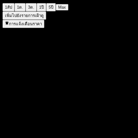
1สัป
1ด.
3ด.
1ปี
5ปี
Max
เพิ่มไปยังรายการเฝ้าดู
การแจ้งเตือนราคา
สถิติ
ราคาสูงสุดของวัน
1.1083
ราคาต่ำสุดของวัน
1.1083
สูงสุด 52W
1.268
ต่ำสุด 52W
0.9529
ปริมาณการซื้อขาย
-
ปริมาณเฉลี่ย
-
มูลค่าตลาด