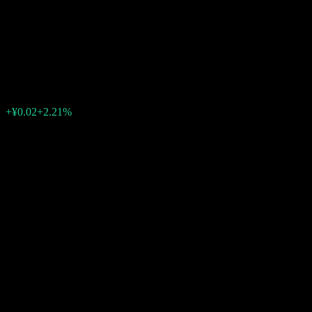
GF Resources Select Equity
Intt C
¥1.1083
0
+¥0.02
+2.21%
สัปดาห์ที่ผ่านมา