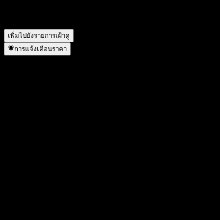
GF Resources Select Equity Intt C อยู่ในภาคส่วนใด?
▼
GF Resources Select Equity Intt C ดำเนินการแตกพาร์เมื่อใด?
▼
เพิ่มไปยังรายการเฝ้าดู
การแจ้งเตือนราคา