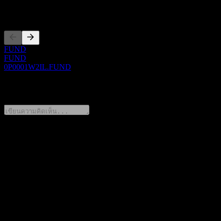
การจดทะเบียน
FUND
FUND
0P0001W2IL.FUND
0 Comments
แชร์ความคิดของคุณ
FAQ
วันนี้ราคาหุ้น Fondo Mutuo Santander Private Banking
Equilibrio II เท่าไหร่?
▼
สัญลักษณ์หุ้นของ Fondo Mutuo Santander Private Banking