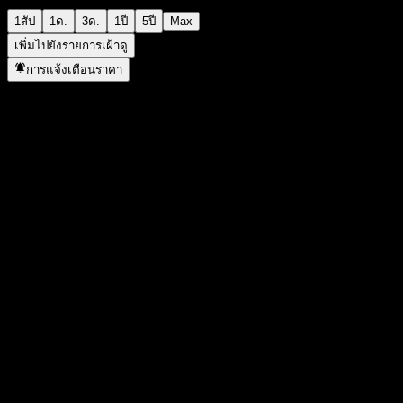
1สัป
1ด.
3ด.
1ปี
5ปี
Max
เพิ่มไปยังรายการเฝ้าดู
การแจ้งเตือนราคา
สถิติ
ราคาสูงสุดของวัน
1,122.32
ราคาต่ำสุดของวัน
1,122.32
สูงสุด 52W
1,124.44
ต่ำสุด 52W
1,025.87
ปริมาณการซื้อขาย
-
ปริมาณเฉลี่ย
-
มูลค่าตลาด