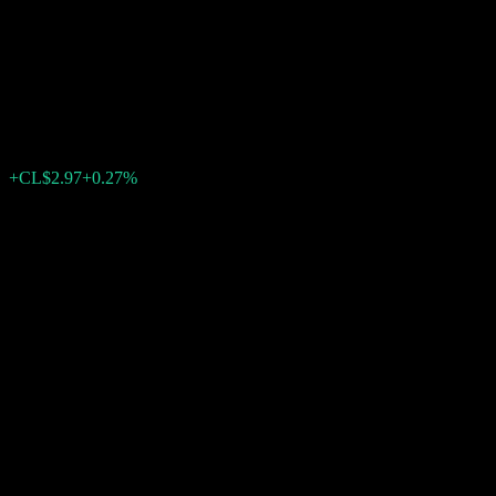
Fondo Mutuo Santander
Private Banking Equilibrio II
CL$1,122.32
0
+CL$2.97
+0.27%
สัปดาห์ที่ผ่านมา