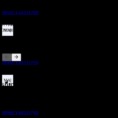
KB LDI Alternative Investment Private 1
ไม่มี
ประมาณการ
การเติบโต 3 ปี
0P0001Y4H3.FUND
ไม่มี
การเติบโต 1ปี
310.86%
ขึ้น XD
คู่แข่ง
29
OCT
KB LDI Alternative Investment Private 1
ประมาณการ
0P0001Y4H3.FUND
รายการนี้เป็นการวิเคราะห์ตามเหตุการณ์ล่าสุดในตลาด ไม่ใช่
คำแนะนำการลงทุน
เกี่ยวกับ
การจ่ายเงินปันผล
29
Show more...
OCT
ซีอีโอ
KB LDI Alternative Investment Private 1
ประมาณการ
0P0001Y4H3.FUND
การจดทะเบียน