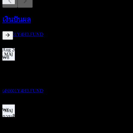
การจ่ายเงินปันผล
31
เงินปันผล
AUG
KB LDI Alternative Investment Private 1
ประมาณการ
0P0001Y4H3.FUND
8.54
%
อัตราผลตอบแทนเงินปันผล
Aug 26
₩8
Jul 26
ขึ้น XD
₩8
29
Jun 26
SEP
KB LDI Alternative Investment Private 1
₩8
ประมาณการ
May 26
0P0001Y4H3.FUND
₩8
Apr 26
₩1
การเติบโต 10ปี
การจ่ายเงินปันผล
ไม่มี
29
การเติบโต 5 ปี
SEP