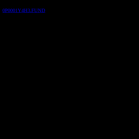
KB LDI Alternative Investment Private 1
ประมาณการ
0P0001Y4H3.FUND