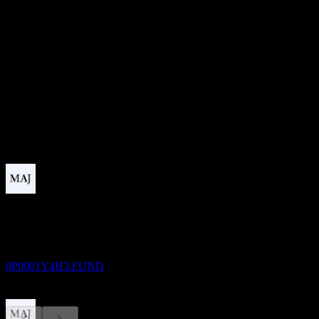
0
อัตราส่วน P/E
-
อัตราผลตอบแทนเงินปันผล
8.54%
เงินปันผล
86.76
กำลังจะมาถึง
ขึ้น XD
31
AUG
KB LDI Alternative Investment Private 1
ประมาณการ
0P0001Y4H3.FUND