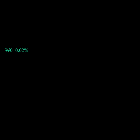
KB LDI Alternative Investment
Private 1
₩1,016
0
+₩0
+0.02%
สัปดาห์ที่ผ่านมา