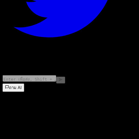
©
2026
Stock Events GmbH
ถาม AI