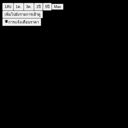
1สัป
1ด.
3ด.
1ปี
5ปี
Max
เพิ่มไปยังรายการเฝ้าดู
การแจ้งเตือนราคา
สถิติ
ราคาสูงสุดของวัน
1,016
ราคาต่ำสุดของวัน
1,016
สูงสุด 52W
1,019
ต่ำสุด 52W
1,015
ปริมาณการซื้อขาย
-
ปริมาณเฉลี่ย
-
มูลค่าตลาด