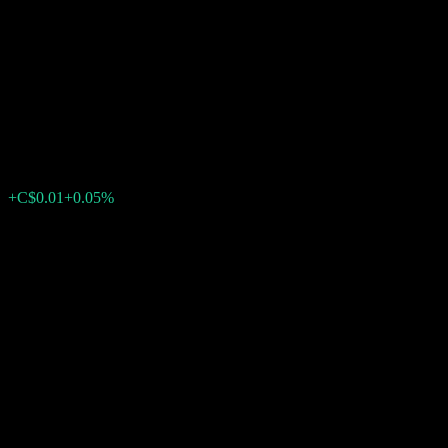
Desjardins Active Strategy
Balanced Portfolio L7-Class
Units
C$9.75
0
+C$0.01
+0.05%
สัปดาห์ที่ผ่านมา