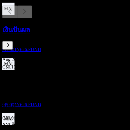
การจ่ายเงินปันผล
24
เงินปันผล
AUG
Desjardins Active Strategy Balanced Portfolio
L7-Class Units
ประมาณการ
0P0001Y626.FUND
15.67
%
อัตราผลตอบแทนเงินปันผล
Aug 26
C$0.13
Jul 26
ขึ้น XD
C$0.13
24
Jun 26
SEP
Desjardins Active Strategy Balanced Portfolio
C$0.13
L7-Class Units
May 26
ประมาณการ
0P0001Y626.FUND
C$0.13
Apr 26
C$0.06
การเติบโต 10ปี
การจ่ายเงินปันผล