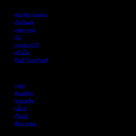
คุณสมบัติ
พอร์ตการลงทุน
เงินปันผล
เหตุการณ์
หุ้น
กองทุน ETF
คริปโต
สินค้าโภคภัณฑ์
company
ราคา
พันธมิตร
ช่วยเหลือ
บล็อก
เรียนรู้
สื่อมวลชน