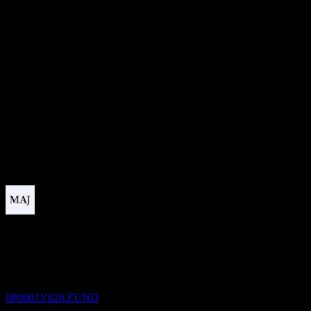
-
มูลค่าตลาด
0
อัตราส่วน P/E
-
อัตราผลตอบแทนเงินปันผล
15.67%
เงินปันผล
1.53
กำลังจะมาถึง
ขึ้น XD
24
AUG
Desjardins Active Strategy Balanced Portfolio
L7-Class Units
ประมาณการ
0P0001Y626.FUND