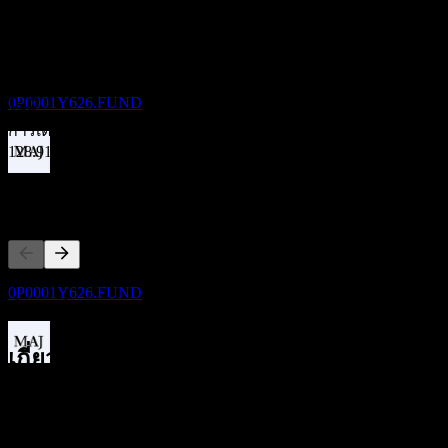
ไม่มี
24
การเติบโต 5 ปี
SEP
Desjardins Active Strategy Balanced Portfolio
ไม่มี
L7-Class Units
การเติบโต 3 ปี
ประมาณการ
0P0001Y626.FUND
ไม่มี
การเติบโต 1ปี
128.91%
ขึ้น XD
คู่แข่ง
26
OCT
Desjardins Active Strategy Balanced Portfolio
L7-Class Units
ประมาณการ
รายการนี้เป็นการวิเคราะห์ตามเหตุการณ์ล่าสุดในตลาด ไม่ใช่
0P0001Y626.FUND
คำแนะนำการลงทุน
เกี่ยวกับ
การจ่ายเงินปันผล
26
Show more...
OCT
ซีอีโอ
Desjardins Active Strategy Balanced Portfolio