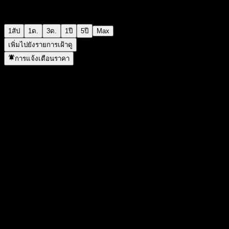
1สัป
1ด.
3ด.
1ปี
5ปี
Max
เพิ่มไปยังรายการเฝ้าดู
การแจ้งเตือนราคา
สถิติ
ราคาสูงสุดของวัน
9.75
ราคาต่ำสุดของวัน
9.75
สูงสุด 52W
9.78
ต่ำสุด 52W
9.45
ปริมาณการซื้อขาย
-
ปริมาณเฉลี่ย