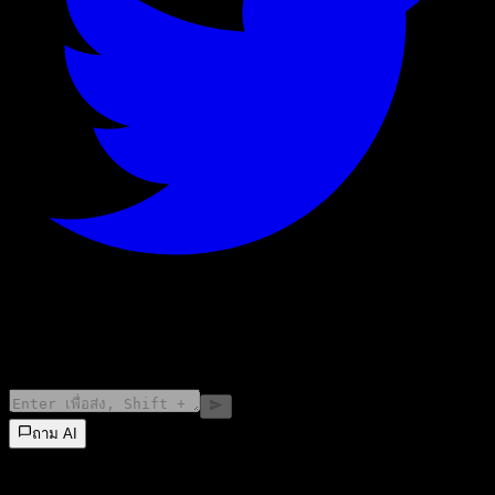
©
2026
Stock Events GmbH
ถาม AI