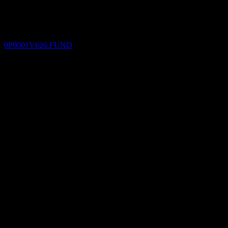
25
JAN
27
Desjardins Active Strategy Balanced Portfolio
L7-Class Units
ประมาณการ
0P0001Y626.FUND