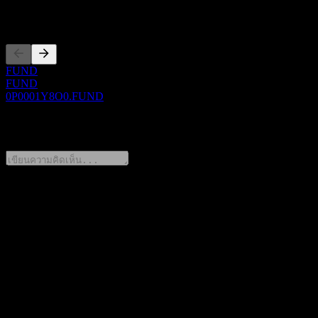
การจดทะเบียน
FUND
FUND
0P0001Y8O0.FUND
0 Comments
แชร์ความคิดของคุณ
FAQ
วันนี้ราคาหุ้น Zhong Ou Pharm & Biotech Mix Intt C เท่าไหร่?
▼
สัญลักษณ์หุ้นของ Zhong Ou Pharm & Biotech Mix Intt C คือ