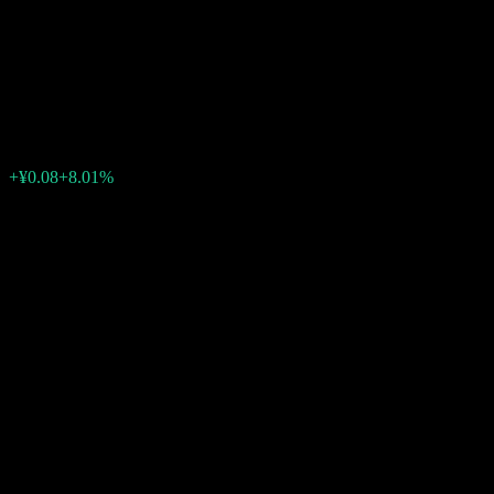
Zhong Ou Pharm & Biotech
Mix Intt C
¥1.1047
0
+¥0.08
+8.01%
สัปดาห์ที่ผ่านมา