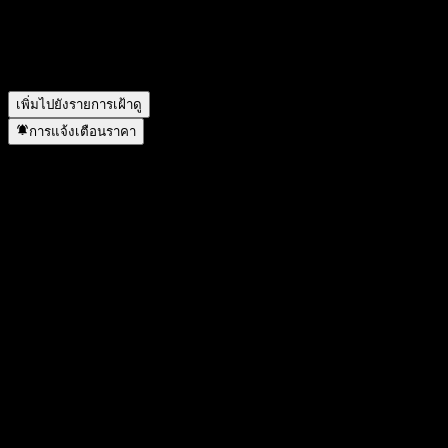
อะไร?
▼
Zhong Ou Pharm & Biotech Mix Intt C อยู่ในภาคส่วนใด?
▼
Zhong Ou Pharm & Biotech Mix Intt C ดำเนินการแตกพาร์เมื่อ
ใด?
▼
เพิ่มไปยังรายการเฝ้าดู
การแจ้งเตือนราคา