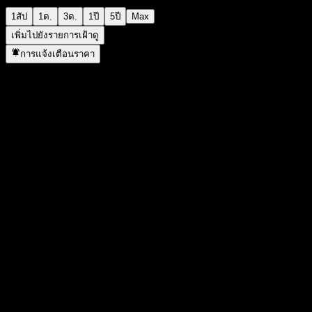
1สัป
1ด.
3ด.
1ปี
5ปี
Max
เพิ่มไปยังรายการเฝ้าดู
การแจ้งเตือนราคา
สถิติ
ราคาสูงสุดของวัน
1.1047
ราคาต่ำสุดของวัน
1.1047
สูงสุด 52W
1.1047
ต่ำสุด 52W
0.8087
ปริมาณการซื้อขาย
-
ปริมาณเฉลี่ย
-
มูลค่าตลาด