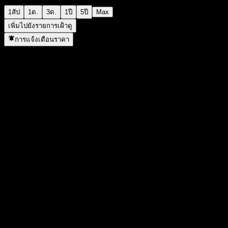
1สัป
1ด.
3ด.
1ปี
5ปี
Max
เพิ่มไปยังรายการเฝ้าดู
การแจ้งเตือนราคา
สถิติ
ราคาสูงสุดของวัน
0.9167
ราคาต่ำสุดของวัน
0.9167
สูงสุด 52W
0.9819
ต่ำสุด 52W
0.8401
ปริมาณการซื้อขาย
-
ปริมาณเฉลี่ย
-
มูลค่าตลาด