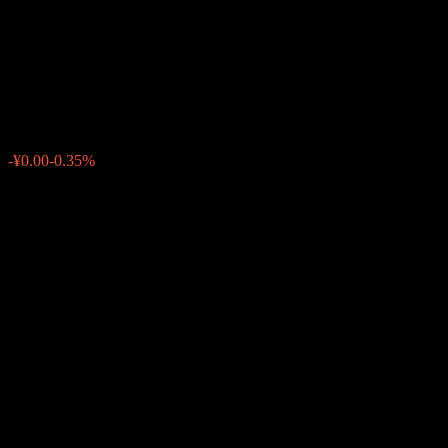
GF CSI 800 Free Cash Flow
Intt Fdr C
¥0.9167
0
-¥0.00
-0.35%
สัปดาห์ที่ผ่านมา