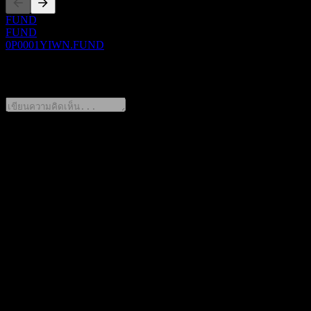
FUND
FUND
0P0001YIWN.FUND
0 Comments
แชร์ความคิดของคุณ
FAQ
วันนี้ราคาหุ้น GF CSI 800 Free Cash Flow Intt Fdr C เท่าไหร่?
▼
สัญลักษณ์หุ้นของ GF CSI 800 Free Cash Flow Intt Fdr C คือ
อะไร?
▼
GF CSI 800 Free Cash Flow Intt Fdr C จ่ายเงินปันผลหรือไม่?
▼