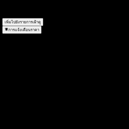
GF CSI 800 Free Cash Flow Intt Fdr C อยู่ในภาคส่วนใด?
▼
GF CSI 800 Free Cash Flow Intt Fdr C ดำเนินการแตกพาร์เมื่อ
ใด?
▼
เพิ่มไปยังรายการเฝ้าดู
การแจ้งเตือนราคา