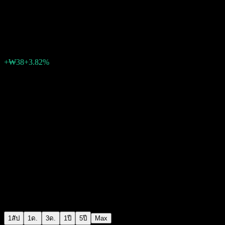
DAOL Orca Alpha Selection Mix
₩1,042
0
+₩38
+3.82%
สัปดาห์ที่ผ่านมา
1สัป
1ด.
3ด.
1ปี
5ปี
Max