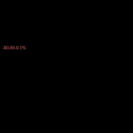
Hwabao WP ChiNextCmpt
EnhStrg Fdr A
¥0.9141
0
-¥0.00
-0.1%
สัปดาห์ที่ผ่านมา