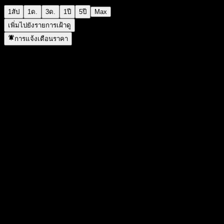
1สัป
1ด.
3ด.
1ปี
5ปี
Max
เพิ่มไปยังรายการเฝ้าดู
การแจ้งเตือนราคา
สถิติ
ราคาสูงสุดของวัน
0.9141
ราคาต่ำสุดของวัน
0.9141
สูงสุด 52W
1.0539
ต่ำสุด 52W
0.8544
ปริมาณการซื้อขาย
-
ปริมาณเฉลี่ย
-
มูลค่าตลาด