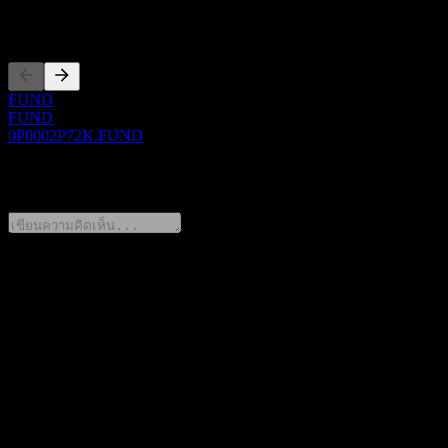
การจดทะเบียน
FUND
FUND
0P0002P72K.FUND
0 Comments
แชร์ความคิดของคุณ
FAQ
วันนี้ราคาหุ้น Hwabao WP ChiNextCmpt EnhStrg Fdr A เท่า
ไหร่?
▼
สัญลักษณ์หุ้นของ Hwabao WP ChiNextCmpt EnhStrg Fdr A