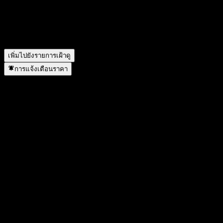
คืออะไร?
▼
Hwabao WP ChiNextCmpt EnhStrg Fdr A อยู่ในภาคส่วนใด?
▼
Hwabao WP ChiNextCmpt EnhStrg Fdr A ดำเนินการแตกพาร์
เมื่อใด?
▼
เพิ่มไปยังรายการเฝ้าดู
การแจ้งเตือนราคา