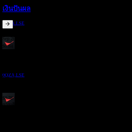
2
เงินปันผล
SEP
Conoco Phillips
ประมาณการ
0QZA.LSE
2.91
%
อัตราผลตอบแทนเงินปันผล
Sep 26
$0.84
Jun 26
ผลประกอบการ
$0.84
29
Mar 26
OCT
Conoco Phillips
$0.84
0QZA.LSE
Dec 25
$0.84
Sep 25
$0.78
การเติบโต 10ปี
ขึ้น XD
12.88%
17
การเติบโต 5 ปี
NOV
13.94%
Conoco Phillips
การเติบโต 3 ปี
ประมาณการ