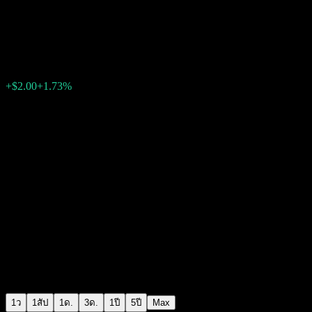
Conoco Phillips
$117.63
2032
+$2.00
+1.73%
15:02 วันนี้
1ว
1สัป
1ด.
3ด.
1ปี
5ปี
Max