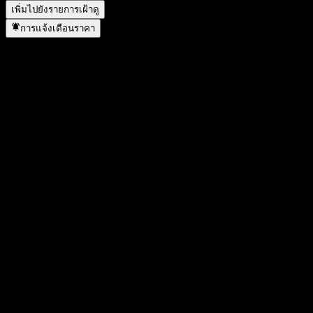
เพิ่มไปยังรายการเฝ้าดู
การแจ้งเตือนราคา
สถิติ
ราคาสูงสุดของวัน
117.38
ราคาต่ำสุดของวัน
114.6
สูงสุด 52W
127.27
ต่ำสุด 52W
91.61
ปริมาณการซื้อขาย
1,254.82
ปริมาณเฉลี่ย
-
มูลค่าตลาด
143.31B
อัตราส่วน P/E