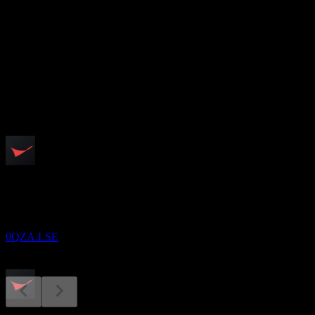
0.11
อัตราผลตอบแทนเงินปันผล
2.91%
เงินปันผล
3.42
กำลังจะมาถึง
ขึ้น XD
18
AUG
Conoco Phillips
ประมาณการ
0QZA.LSE
การจ่ายเงินปันผล