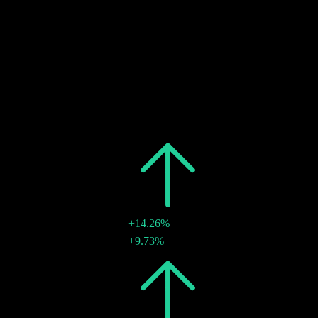
OCT
27
การจ่ายเงินปันผล
ประมาณการ
ที่ผ่านมา
วันที่
จำนวนเงิน
การเปลี่ยนแปลง
2026
€0.04
+14.26%
€0.02
+9.73%
28 ก.ค. 2026
2025
€0.04