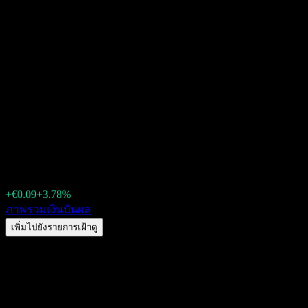
Shandong Gold MiningLtd
(188H.STU) เงินปันผล 2026:
ประวัติ วัน XD & อัตราผล
ตอบแทน
€2.42
+€0.09
+3.78%
Friday 00:00
ภาพรวม
เงินปันผล
เพิ่มไปยังรายการเฝ้าดู
อัตราผลตอบแทนเงินปันผล
1.9%
จำนวนเงินปันผล
€0.02
วัน XD ล่าสุด