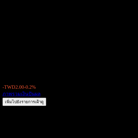
Gold Circuit Electronics
(2368.TW) เงินปันผล 2026:
ประวัติ วัน XD & อัตราผล
ตอบแทน
TWD983.00
-TWD2.00
-0.2%
Friday 00:00
ภาพรวม
เงินปันผล
เพิ่มไปยังรายการเฝ้าดู
อัตราผลตอบแทนเงินปันผล
1%
จำนวนเงินปันผล
TWD9.80
วัน XD ล่าสุด