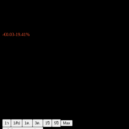
TAAT Global Alternatives
€0.110000
52
-€0.03
-19.41%
Friday 08:46
1ว
1สัป
1ด.
3ด.
1ปี
5ปี
Max