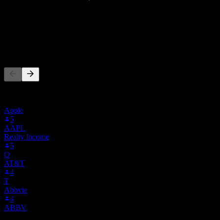
64.65M
รายได้
-7.65M
กำไรสุทธิ
ผู้คนก็ติดตามเช่นกัน
รายการนี้อ้างอิงจากรายการเฝ้าดูของผู้ใช้ Stock Events ที่
ติดตาม 2TP0.MU ไม่ใช่คำแนะนำการลงทุน
Apple
5
AAPL
Realty Income
5
O
AT&T
4
T
Abbvie
4
ABBV