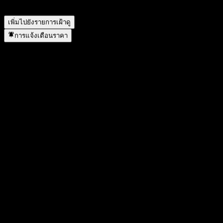
TAAT Global Alternatives ดำเนินการแตกพาร์เมื่อใด?
▼
เพิ่มไปยังรายการเฝ้าดู
การแจ้งเตือนราคา