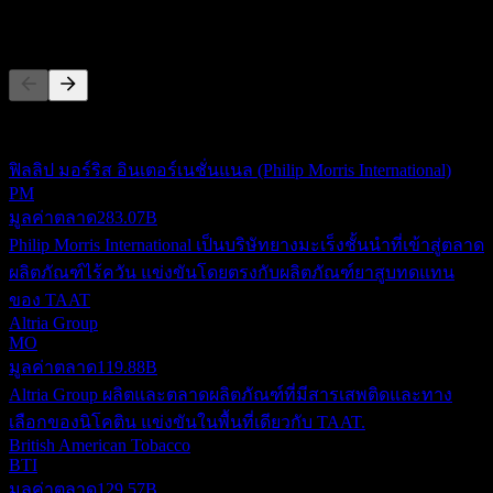
คู่แข่ง
รายการนี้เป็นการวิเคราะห์ตามเหตุการณ์ล่าสุดในตลาด ไม่ใช่
คำแนะนำการลงทุน
ฟิลลิป มอร์ริส อินเตอร์เนชั่นแนล (Philip Morris International)
PM
มูลค่าตลาด
283.07B
Philip Morris International เป็นบริษัทยางมะเร็งชั้นนำที่เข้าสู่ตลาด
ผลิตภัณฑ์ไร้ควัน แข่งขันโดยตรงกับผลิตภัณฑ์ยาสูบทดแทน
ของ TAAT
Altria Group
MO
มูลค่าตลาด
119.88B
Altria Group ผลิตและตลาดผลิตภัณฑ์ที่มีสารเสพติดและทาง
เลือกของนิโคติน แข่งขันในพื้นที่เดียวกับ TAAT.
British American Tobacco
BTI
มูลค่าตลาด
129.57B