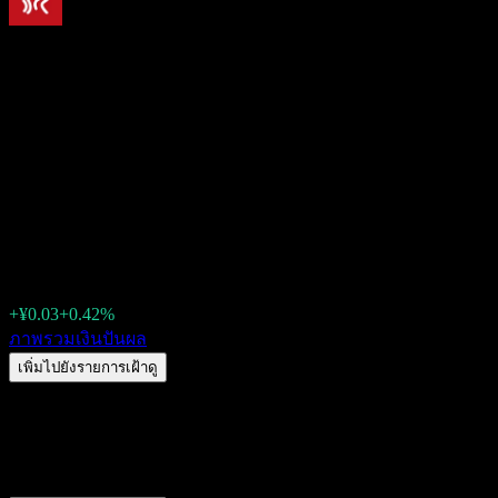
Beijing Hanbang Technology
(300449.SZ) เงินปันผล 2026:
ประวัติ วัน XD & อัตราผล
ตอบแทน
¥7.19
+¥0.03
+0.42%
Friday 00:00
ภาพรวม
เงินปันผล
เพิ่มไปยังรายการเฝ้าดู
สรุป
Beijing Hanbang Technology (300449.SZ) ไม่จ่ายเงินปันผล