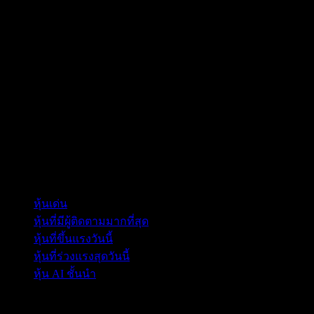
คอลเลกชัน
หุ้นเด่น
หุ้นที่มีผู้ติดตามมากที่สุด
หุ้นที่ขึ้นแรงวันนี้
หุ้นที่ร่วงแรงสุดวันนี้
หุ้น AI ชั้นนำ
คุณสมบัติ