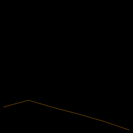
EPS ที่คาดการณ์
ไม่มี
EPS จริง
ไม่มี
ข้อมูลการเงิน
5.48%
อัตรากำไร
มีกำไร
2019
2020
2021
2022
2023
2024