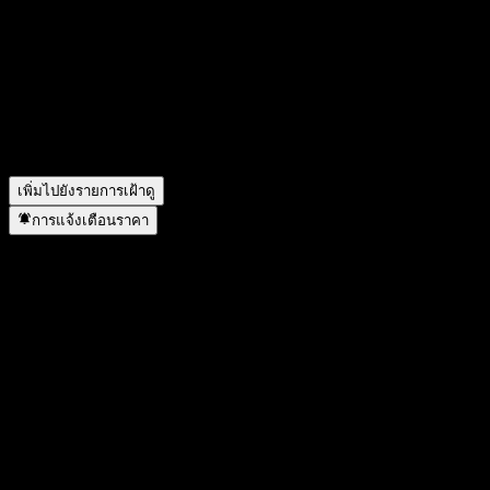
Hubei Xiangyuan New Material Technology มีพนักงานกี่คน?
▼
Hubei Xiangyuan New Material Technology อยู่ในภาคส่วนใด?
▼
Hubei Xiangyuan New Material Technology ดำเนินการแตก
พาร์เมื่อใด?
▼
สำนักงานใหญ่ของ Hubei Xiangyuan New Material
Technology อยู่ที่ไหน?
▼
เพิ่มไปยังรายการเฝ้าดู
การแจ้งเตือนราคา