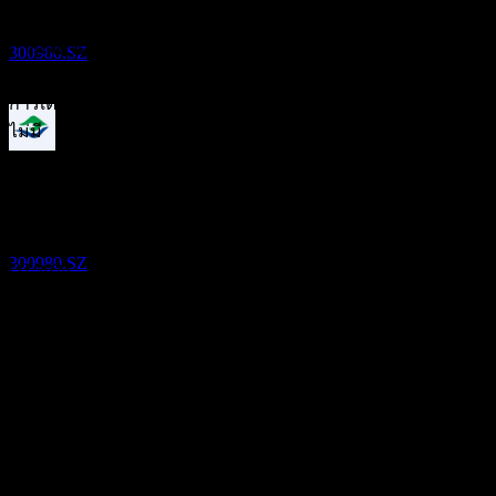
Hubei Xiangyuan New Material Technology
ไม่มี
ประมาณการ
การเติบโต 3 ปี
300980.SZ
ไม่มี
การเติบโต 1ปี
ไม่มี
การจ่ายเงินปันผล
ผลประกอบการ
3
JUL
28
Hubei Xiangyuan New Material Technology
29
Aug
คาดการณ์
ประมาณการ
300980.SZ
Q2 2024
Q3 2024
Q1 2025
Q2 2025
Q3 2025
Q1 2026
ถัดไป
999
333
-333
-999