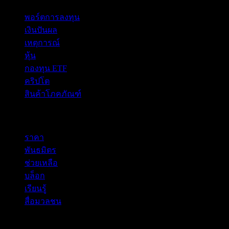
พอร์ตการลงทุน
เงินปันผล
เหตุการณ์
หุ้น
กองทุน ETF
คริปโต
สินค้าโภคภัณฑ์
company
ราคา
พันธมิตร
ช่วยเหลือ
บล็อก
เรียนรู้
สื่อมวลชน
กฎหมาย