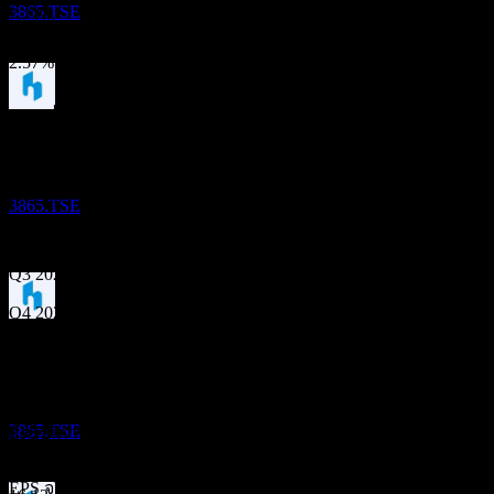
3865.TSE
7.29%
การเติบโต 1ปี
2.57%
ผลประกอบการ
ขึ้น XD
30
MAR
27
6
Nov
คาดการณ์
Hokuetsu
Q1 2025
3865.TSE
Q2 2025
Q3 2025
Q4 2025
ขึ้น XD
Q1 2026
29
SEP
27
Q2 2026
Hokuetsu
ประมาณการ
3865.TSE
ถัดไป
EPS ที่คาดการณ์
1.17
ไม่มี
8.65
EPS จริง