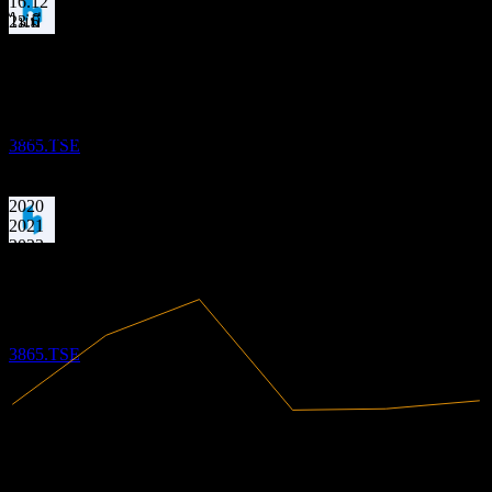
16.12
23.6
ไม่มี
การจ่ายเงินปันผล
2
ข้อมูลการเงิน
DEC
27
Hokuetsu
ประมาณการ
3.22%
อัตรากำไร
3865.TSE
มีกำไร
2019
2020
2021
2022
ขึ้น XD
2023
30
2024
MAR
28
Hokuetsu
ประมาณการ
3865.TSE
677.93B
รายได้
21.81B
กำไรสุทธิ