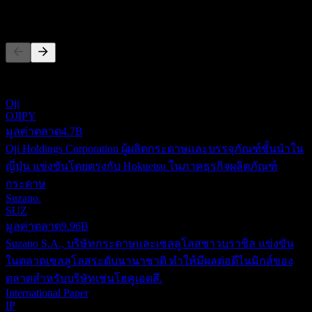
คู่แข่ง
รายการนี้เป็นการวิเคราะห์ตามเหตุการณ์ล่าสุดในตลาด ไม่ใช่
คำแนะนำการลงทุน
Oji
OJIPY
มูลค่าตลาด
4.7B
Oji Holdings Corporation ผู้ผลิตกระดาษและบรรจุภัณฑ์ชั้นนำใน
ญี่ปุ่น แข่งขันโดยตรงกับ Hokuetsu ในภาคธุรกิจผลิตภัณฑ์
กระดาษ
Suzano.
SUZ
มูลค่าตลาด
9.96B
Suzano S.A., บริษัทกระดาษและเซลลูโลสชาวบราซิล แข่งขัน
ในตลาดเซลลูโลสระดับนานาชาติ ทำให้มีผลต่อดีไนมิกส์ของ
ตลาดสำหรับบริษัทเช่นโฮคูเอตสึ.
International Paper
IP