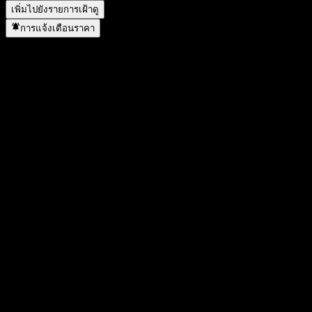
เพิ่มไปยังรายการเฝ้าดู
การแจ้งเตือนราคา
สถิติ
ราคาสูงสุดของวัน
944
ราคาต่ำสุดของวัน
902
สูงสุด 52W
1,074
ต่ำสุด 52W
809
ปริมาณการซื้อขาย
523,000
ปริมาณเฉลี่ย
286,090
มูลค่าตลาด
151.64B
อัตราส่วน P/E