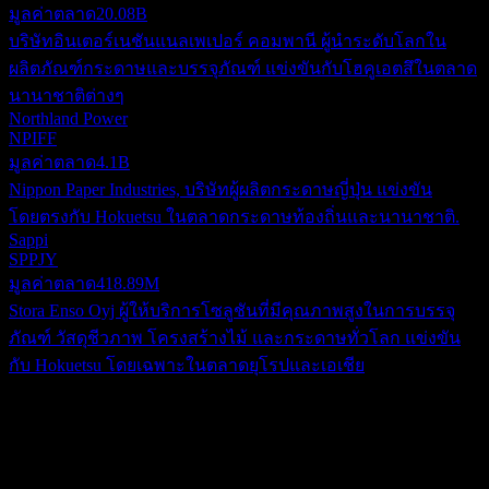
มูลค่าตลาด
20.08B
บริษัทอินเตอร์เนชันแนลเพเปอร์ คอมพานี ผู้นำระดับโลกใน
ผลิตภัณฑ์กระดาษและบรรจุภัณฑ์ แข่งขันกับโฮคูเอตสึในตลาด
นานาชาติต่างๆ
Northland Power
NPIFF
มูลค่าตลาด
4.1B
Nippon Paper Industries, บริษัทผู้ผลิตกระดาษญี่ปุ่น แข่งขัน
โดยตรงกับ Hokuetsu ในตลาดกระดาษท้องถิ่นและนานาชาติ.
Sappi
SPPJY
มูลค่าตลาด
418.89M
Stora Enso Oyj ผู้ให้บริการโซลูชันที่มีคุณภาพสูงในการบรรจุ
ภัณฑ์ วัสดุชีวภาพ โครงสร้างไม้ และกระดาษทั่วโลก แข่งขัน
กับ Hokuetsu โดยเฉพาะในตลาดยุโรปและเอเชีย
เกี่ยวกับ
Hokuetsu ผลิตและจำหน่ายผลิตภัณฑ์กระดาษในประเทศญี่ปุ่น