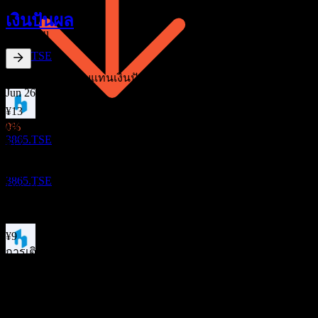
29
เงินปันผล
SEP
Hokuetsu
ลดลง
3865.TSE
1.4
%
อัตราผลตอบแทนเงินปันผล
Jun 26
¥13
Dec 25
0
%
ผลประกอบการ
3865.TSE
¥13
6
Jun 25
NOV
Hokuetsu
¥11
3865.TSE
Dec 24
¥11
Jun 24
¥9
การเติบโต 10ปี
การจ่ายเงินปันผล
3.27%
2
การเติบโต 5 ปี
DEC
5.37%
Hokuetsu
การเติบโต 3 ปี
ลดลง