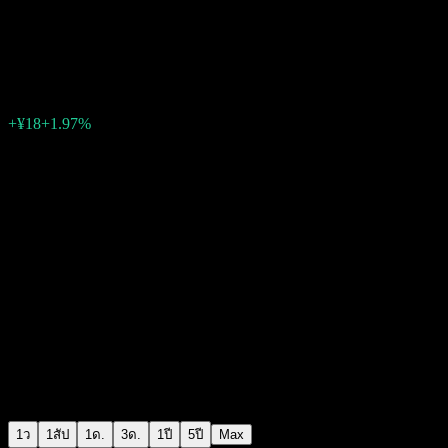
Hokuetsu
¥930
1
+¥18
+1.97%
06:30 วันนี้
1ว
1สัป
1ด.
3ด.
1ปี
5ปี
Max