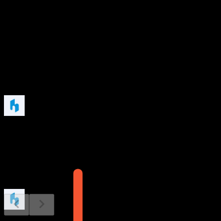
7.26
อัตราผลตอบแทนเงินปันผล
1.4%
เงินปันผล
13.01
กำลังจะมาถึง
ผลประกอบการ
7
AUG
Hokuetsu
ขึ้น XD