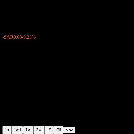
Thimar Development Company
SAR34.22
14
-SAR0.08
-0.23%
11:59 วันนี้
1ว
1สัป
1ด.
3ด.
1ปี
5ปี
Max