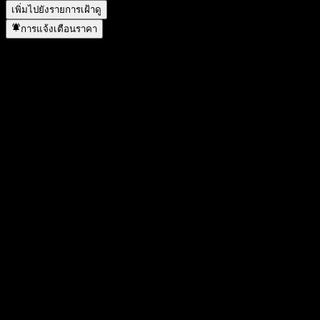
เพิ่มไปยังรายการเฝ้าดู
การแจ้งเตือนราคา
สถิติ
ราคาสูงสุดของวัน
34.4
ราคาต่ำสุดของวัน
33.82
สูงสุด 52W
50.85
ต่ำสุด 52W
28.9
ปริมาณการซื้อขาย
57,763
ปริมาณเฉลี่ย
267,346
มูลค่าตลาด
222.43M
อัตราส่วน P/E