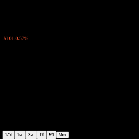
BlackRock US Small Cap Equit
¥17,754
0
-¥101
-0.57%
สัปดาห์ที่ผ่านมา
1สัป
1ด.
3ด.
1ปี
5ปี
Max