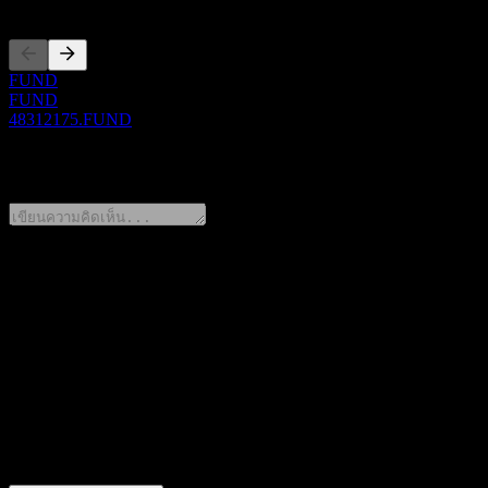
FUND
FUND
48312175.FUND
0 Comments
แชร์ความคิดของคุณ
FAQ
วันนี้ราคาหุ้น BlackRock US Small Cap Equity Big Data Strateg
สัญลักษณ์หุ้นของ BlackRock US Small Cap Equity Big Data St
BlackRock US Small Cap Equity Big Data Strategy Fund Hedge
BlackRock US Small Cap Equity Big Data Strategy Fund Hedge