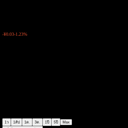
Cosco Shipping Development
¥2.41
72
-¥0.03
-1.23%
Thursday 06:20
1ว
1สัป
1ด.
3ด.
1ปี
5ปี
Max