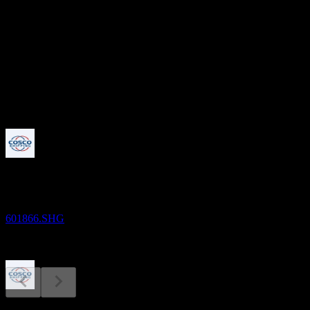
19.33
อัตราผลตอบแทนเงินปันผล
1.54%
เงินปันผล
0.04
กำลังจะมาถึง
ผลประกอบการ
29
AUG
Cosco Shipping Development
601866.SHG
การจ่ายเงินปันผล