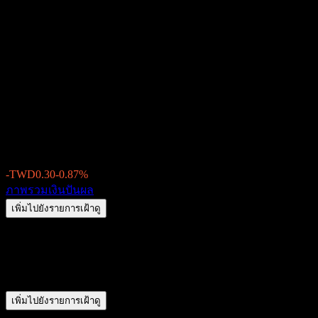
Plotech (6141.TW) เงินปันผล
2026: ประวัติ วัน XD & อัตรา
ผลตอบแทน
TWD34.10
-TWD0.30
-0.87%
Friday 00:00
ภาพรวม
เงินปันผล
เพิ่มไปยังรายการเฝ้าดู
สรุป
Plotech (6141.TW) ไม่จ่ายเงินปันผล
เพิ่มไปยังรายการเฝ้าดู