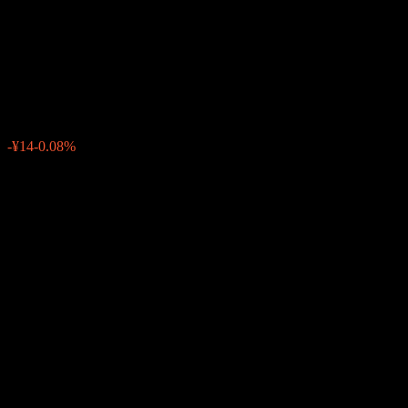
SMDS Newton Power
Innovation Fund Hedged
¥17,117
0
-¥14
-0.08%
สัปดาห์ที่ผ่านมา