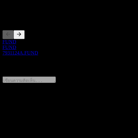
7931124A
การจดทะเบียน
FUND
FUND
7931124A.FUND
0 Comments
แชร์ความคิดของคุณ
FAQ
วันนี้ราคาหุ้น SMDS Newton Power Innovation Fund Hedged
เท่าไหร่?
▼