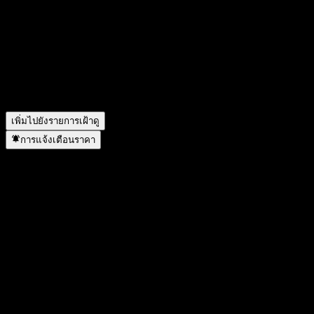
สัญลักษณ์หุ้นของ SMDS Newton Power Innovation Fund
Hedged คืออะไร?
▼
SMDS Newton Power Innovation Fund Hedged อยู่ในภาคส่วน
ใด?
▼
SMDS Newton Power Innovation Fund Hedged ดำเนินการแตก
พาร์เมื่อใด?
▼
เพิ่มไปยังรายการเฝ้าดู
การแจ้งเตือนราคา