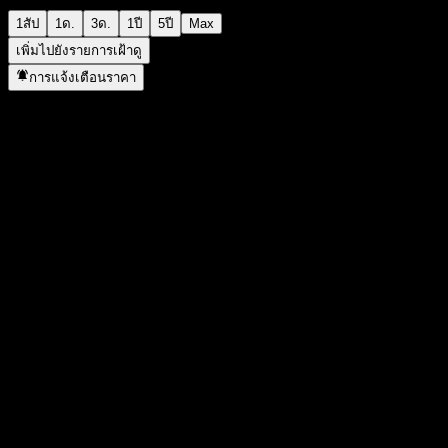
1สัป
1ด.
3ด.
1ปี
5ปี
Max
เพิ่มไปยังรายการเฝ้าดู
การแจ้งเตือนราคา
สถิติ
ราคาสูงสุดของวัน
17,117
ราคาต่ำสุดของวัน
17,117
สูงสุด 52W
18,512
ต่ำสุด 52W
9,592
ปริมาณการซื้อขาย
-
ปริมาณเฉลี่ย
-
มูลค่าตลาด