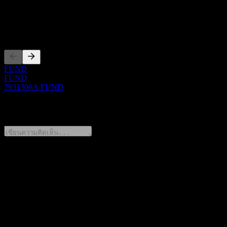
7931306A
การจดทะเบียน
FUND
FUND
7931306A.FUND
0 Comments
แชร์ความคิดของคุณ
FAQ
วันนี้ราคาหุ้น SMDS DaiwaSB DC Domestic Equity Fund เท่า
ไหร่?
▼