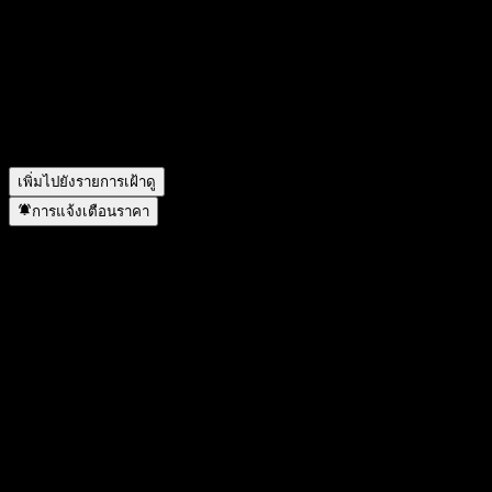
สัญลักษณ์หุ้นของ SMDS DaiwaSB DC Domestic Equity Fund
คืออะไร?
▼
SMDS DaiwaSB DC Domestic Equity Fund อยู่ในภาคส่วนใด?
▼
SMDS DaiwaSB DC Domestic Equity Fund ดำเนินการแตก
พาร์เมื่อใด?
▼
เพิ่มไปยังรายการเฝ้าดู
การแจ้งเตือนราคา