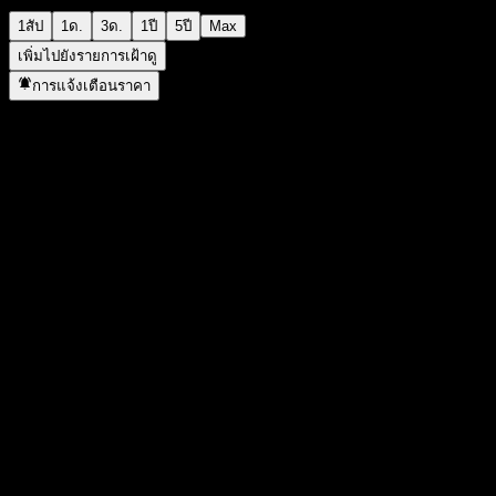
1สัป
1ด.
3ด.
1ปี
5ปี
Max
เพิ่มไปยังรายการเฝ้าดู
การแจ้งเตือนราคา
สถิติ
ราคาสูงสุดของวัน
49,618
ราคาต่ำสุดของวัน
49,618
สูงสุด 52W
50,278
ต่ำสุด 52W
27,825
ปริมาณการซื้อขาย
-
ปริมาณเฉลี่ย
-
มูลค่าตลาด