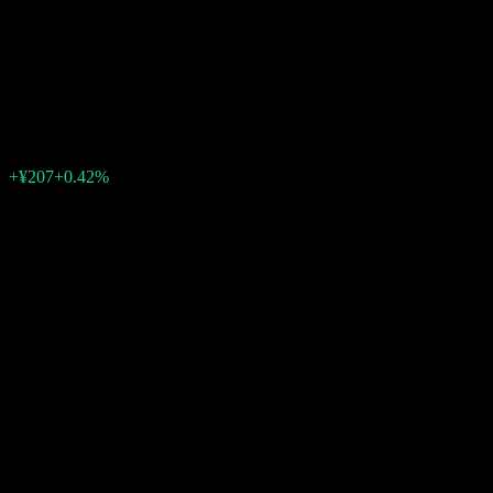
SMDS DaiwaSB DC Domestic
Equity Fund
¥49,618
0
+¥207
+0.42%
สัปดาห์ที่ผ่านมา