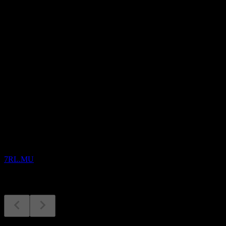
-
อัตราผลตอบแทนเงินปันผล
1.34%
เงินปันผล
0
กำลังจะมาถึง
ผลประกอบการ
30
SEP
Likewise Group
7RL.MU
ขึ้น XD