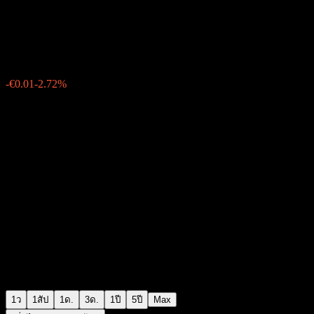
Likewise Group
€0.3580
19
-€0.01
-2.72%
Friday 06:09
1ว
1สัป
1ด.
3ด.
1ปี
5ปี
Max