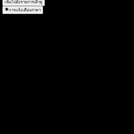
เพิ่มไปยังรายการเฝ้าดู
การแจ้งเตือนราคา
สถิติ
ราคาสูงสุดของวัน
0.358
ราคาต่ำสุดของวัน
0.358
สูงสุด 52W
0.418
ต่ำสุด 52W
0.244
ปริมาณการซื้อขาย
-
ปริมาณเฉลี่ย
-
มูลค่าตลาด
90.57M
อัตราส่วน P/E