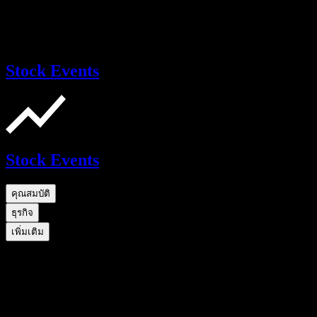
Stock Events
Stock Events
คุณสมบัติ
ธุรกิจ
เพิ่มเติม