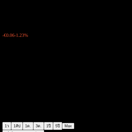
Zura Bio
€4.82
30
-€0.06
-1.23%
Thursday 06:02
1ว
1สัป
1ด.
3ด.
1ปี
5ปี
Max