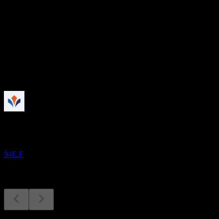
-
อัตราผลตอบแทนเงินปันผล
-
เงินปันผล
-
กำลังจะมาถึง
ผลประกอบการ
19
AUG
Zura Bio
94E.F