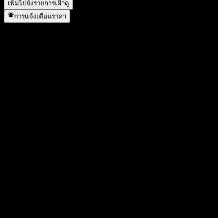
เพิ่มไปยังรายการเฝ้าดู
การแจ้งเตือนราคา
สถิติ
ราคาสูงสุดของวัน
4.82
ราคาต่ำสุดของวัน
4.82
สูงสุด 52W
6
ต่ำสุด 52W
1.18
ปริมาณการซื้อขาย
-
ปริมาณเฉลี่ย
-
มูลค่าตลาด
38.68M
อัตราส่วน P/E