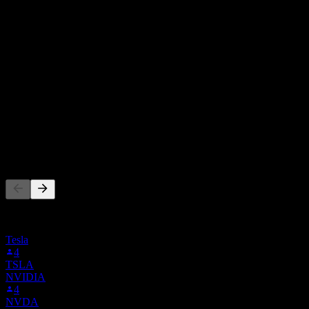
จาก 4 การให้คะแนนในช่วง 6 เดือนที่ผ่านมา นี่ไม่ใช่คำแนะนำ
การลงทุน
ซื้อ
100
%
ถือ
0
%
ขาย
0
%
ผู้คนก็ติดตามเช่นกัน
รายการนี้อ้างอิงจากรายการเฝ้าดูของผู้ใช้ Stock Events ที่
ติดตาม 94E.F ไม่ใช่คำแนะนำการลงทุน
Tesla
4
TSLA
NVIDIA
4
NVDA