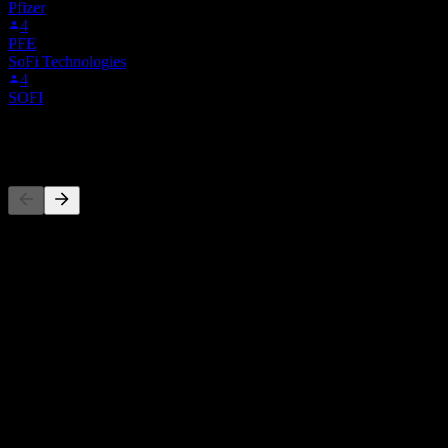
Pfizer
4
PFE
SoFi Technologies
4
SOFI
คู่แข่ง
รายการนี้เป็นการวิเคราะห์ตามเหตุการณ์ล่าสุดในตลาด ไม่ใช่
คำแนะนำการลงทุน
เกี่ยวกับ
Zura Bio Limited เป็นบริษัทเทคโนโลยีชีวภาพในระยะคลินิกที่
พัฒนาเวชภัณฑ์สำหรับโรคภูมิคุ้มกันทำลายตนเองและโรคจาก
การอักเสบในสหรัฐอเมริกา บริษัทกำลังพัฒนา Tibulizumab ซึ่ง
Show more...
เป็น bispecific antibody ชนิด humanized IgG4 single-chain variable