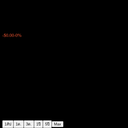
Morgan Stanley Fixed To Float
$105.56
0
-$0.00
-0%
สัปดาห์ที่ผ่านมา
1สัป
1ด.
3ด.
1ปี
5ปี
Max