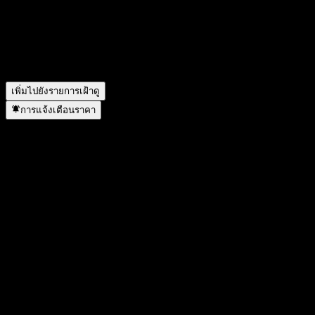
CD AAFTCXX คืออะไร?
▼
JPMorgan Chase Bank N.A. Point to Point CD AAFTCXX อยู่
ในภาคส่วนใด?
▼
JPMorgan Chase Bank N.A. Point to Point CD AAFTCXX
ดำเนินการแตกพาร์เมื่อใด?
▼
เพิ่มไปยังรายการเฝ้าดู
การแจ้งเตือนราคา