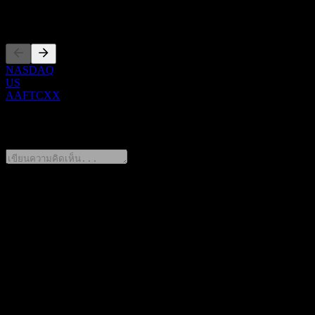
การจดทะเบียน
NASDAQ
US
AAFTCXX
0 Comments
แชร์ความคิดของคุณ
FAQ
วันนี้ราคาหุ้น JPMorgan Chase Bank N.A. Point to Point CD
AAFTCXX เท่าไหร่?
▼
สัญลักษณ์หุ้นของ JPMorgan Chase Bank N.A. Point to Point