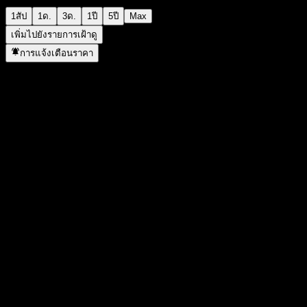
1สัป
1ด.
3ด.
1ปี
5ปี
Max
เพิ่มไปยังรายการเฝ้าดู
การแจ้งเตือนราคา
สถิติ
ราคาสูงสุดของวัน
-
ราคาต่ำสุดของวัน
-
สูงสุด 52W
100.45
ต่ำสุด 52W
96.14
ปริมาณการซื้อขาย
-
ปริมาณเฉลี่ย
-
มูลค่าตลาด