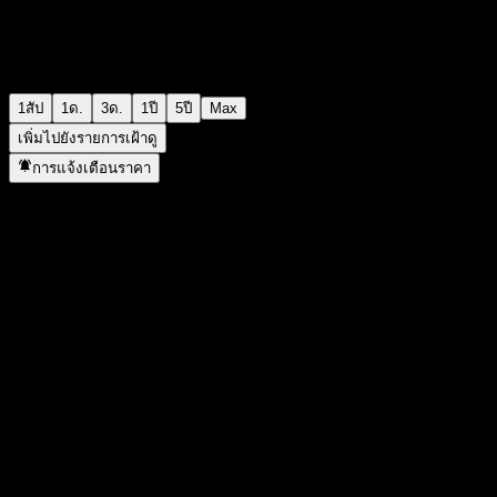
1สัป
1ด.
3ด.
1ปี
5ปี
Max
เพิ่มไปยังรายการเฝ้าดู
การแจ้งเตือนราคา
สถิติ
ราคาสูงสุดของวัน
-
ราคาต่ำสุดของวัน
-
สูงสุด 52W
97.93
ต่ำสุด 52W
48.4
ปริมาณการซื้อขาย