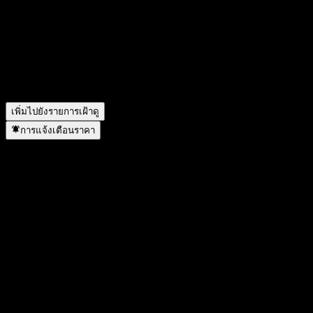
สัญลักษณ์หุ้นของ Citibank N.A. Autocallable Step Up Point to
Point CD AAKELXX คืออะไร?
▼
Citibank N.A. Autocallable Step Up Point to Point CD
AAKELXX อยู่ในภาคส่วนใด?
▼
Citibank N.A. Autocallable Step Up Point to Point CD
AAKELXX ดำเนินการแตกพาร์เมื่อใด?
▼
เพิ่มไปยังรายการเฝ้าดู
การแจ้งเตือนราคา