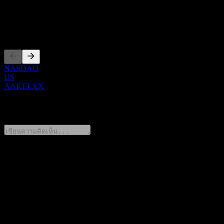
ซีอีโอ
การจดทะเบียน
NASDAQ
US
AAKELXX
0 Comments
แชร์ความคิดของคุณ
FAQ
วันนี้ราคาหุ้น Citibank N.A. Autocallable Step Up Point to Point
CD AAKELXX เท่าไหร่?
▼