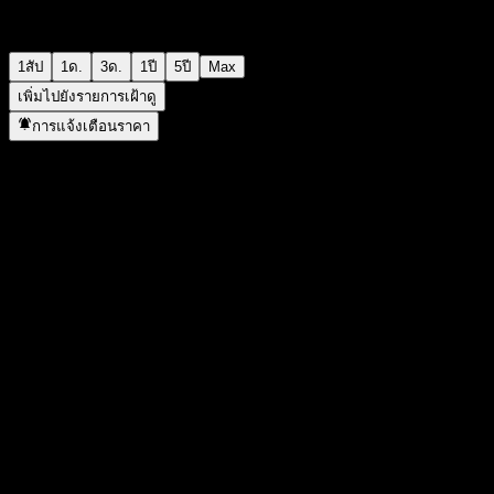
1สัป
1ด.
3ด.
1ปี
5ปี
Max
เพิ่มไปยังรายการเฝ้าดู
การแจ้งเตือนราคา
สถิติ
ราคาสูงสุดของวัน
-
ราคาต่ำสุดของวัน
-
สูงสุด 52W
91.39
ต่ำสุด 52W
88.28
ปริมาณการซื้อขาย
-
ปริมาณเฉลี่ย