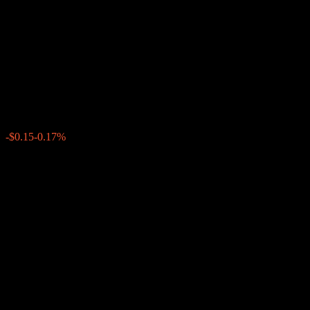
Citibank N.A. Autocallable
Step Up Point to Point CD
AAKELXX
$90.31
0
-$0.15
-0.17%
สัปดาห์ที่ผ่านมา