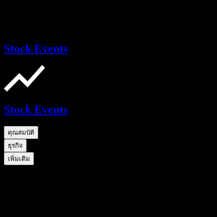
Stock Events
Stock Events
คุณสมบัติ
ธุรกิจ
เพิ่มเติม