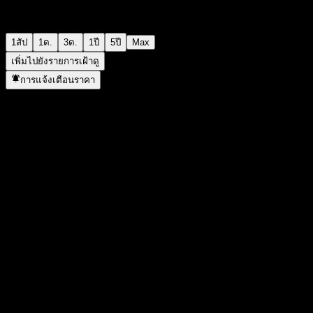
1สัป
1ด.
3ด.
1ปี
5ปี
Max
เพิ่มไปยังรายการเฝ้าดู
การแจ้งเตือนราคา
สถิติ
ราคาสูงสุดของวัน
-
ราคาต่ำสุดของวัน
-
สูงสุด 52W
127.14
ต่ำสุด 52W
107.25
ปริมาณการซื้อขาย
-
ปริมาณเฉลี่ย