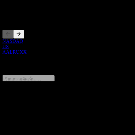
ซีอีโอ
การจดทะเบียน
NASDAQ
US
AALRUXX
0 Comments
แชร์ความคิดของคุณ
FAQ
วันนี้ราคาหุ้น Morgan Stanley Finance LLC Point to Point Fully
Principally Protected Note AALRUXX เท่าไหร่?
▼