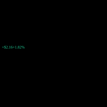
Morgan Stanley Finance LLC
Point to Point Fully Principally
Protected Note AALRUXX
$121.00
0
+$2.16
+1.82%
สัปดาห์ที่ผ่านมา