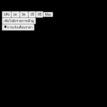
1สัป
1ด.
3ด.
1ปี
5ปี
Max
เพิ่มไปยังรายการเฝ้าดู
การแจ้งเตือนราคา
สถิติ
ราคาสูงสุดของวัน
-
ราคาต่ำสุดของวัน
-
สูงสุด 52W
106.98
ต่ำสุด 52W
91.15
ปริมาณการซื้อขาย
-
ปริมาณเฉลี่ย