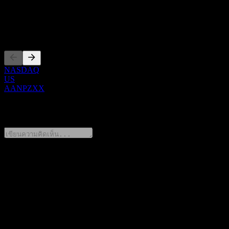
ซีอีโอ
การจดทะเบียน
NASDAQ
US
AANPZXX
0 Comments
แชร์ความคิดของคุณ
FAQ
วันนี้ราคาหุ้น Morgan Stanley Finance LLC Dual Directional
Worst Of Barrier Note AANPZXX เท่าไหร่?
▼