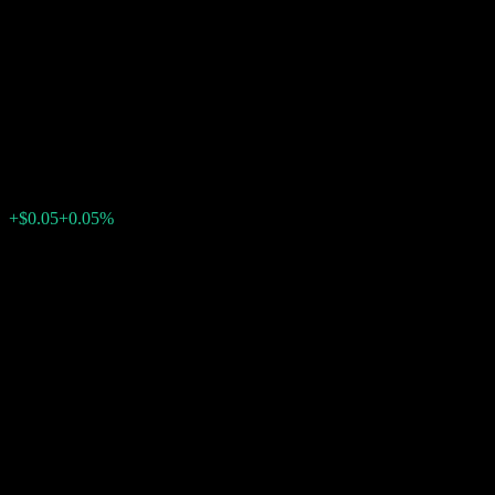
Wells Fargo & Company Fixed
To Floating Fully Principally
Protected Note AASOKXX
$97.70
0
+$0.05
+0.05%
สัปดาห์ที่ผ่านมา