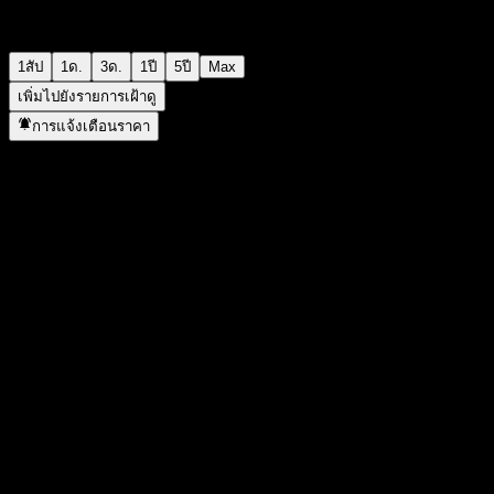
1สัป
1ด.
3ด.
1ปี
5ปี
Max
เพิ่มไปยังรายการเฝ้าดู
การแจ้งเตือนราคา
สถิติ
ราคาสูงสุดของวัน
-
ราคาต่ำสุดของวัน
-
สูงสุด 52W
97.8
ต่ำสุด 52W
97
ปริมาณการซื้อขาย
-
ปริมาณเฉลี่ย