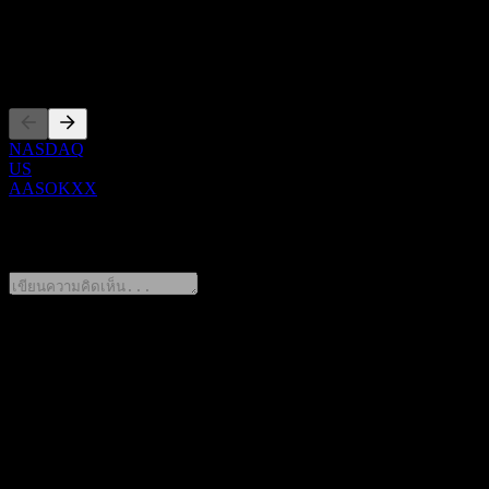
ซีอีโอ
การจดทะเบียน
NASDAQ
US
AASOKXX
0 Comments
แชร์ความคิดของคุณ
FAQ
วันนี้ราคาหุ้น Wells Fargo & Company Fixed To Floating Fully
Principally Protected Note AASOKXX เท่าไหร่?
▼