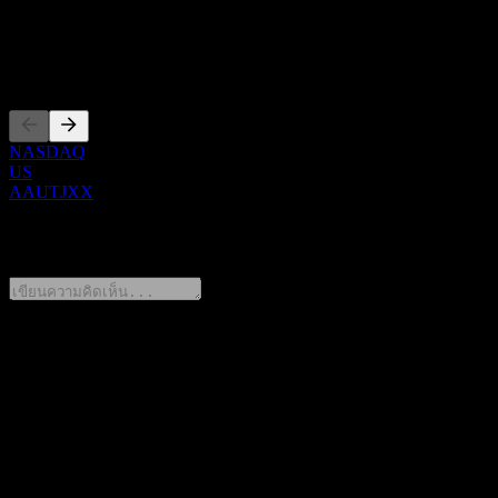
ซีอีโอ
การจดทะเบียน
NASDAQ
US
AAUTJXX
0 Comments
แชร์ความคิดของคุณ
FAQ
วันนี้ราคาหุ้น GS Finance Point to Point Worst Of Barrier Note
AAUTJXX เท่าไหร่?
▼