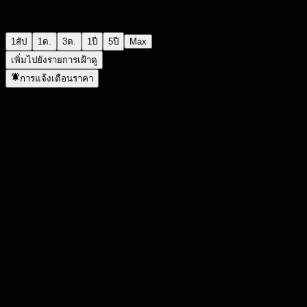
1สัป
1ด.
3ด.
1ปี
5ปี
Max
เพิ่มไปยังรายการเฝ้าดู
การแจ้งเตือนราคา
สถิติ
ราคาสูงสุดของวัน
-
ราคาต่ำสุดของวัน
-
สูงสุด 52W
176.4
ต่ำสุด 52W
127.31
ปริมาณการซื้อขาย
-
ปริมาณเฉลี่ย