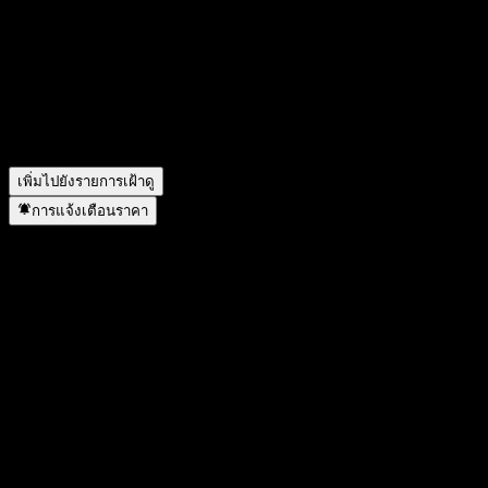
สัญลักษณ์หุ้นของ GS Finance Point to Point Worst Of Barrier
Note AAUTJXX คืออะไร?
▼
GS Finance Point to Point Worst Of Barrier Note AAUTJXX อยู่
ในภาคส่วนใด?
▼
GS Finance Point to Point Worst Of Barrier Note AAUTJXX
ดำเนินการแตกพาร์เมื่อใด?
▼
เพิ่มไปยังรายการเฝ้าดู
การแจ้งเตือนราคา