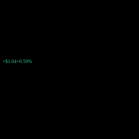
GS Finance Point to Point
Worst Of Barrier Note
AAUTJXX
$176.40
0
+$1.04
+0.59%
สัปดาห์ที่ผ่านมา