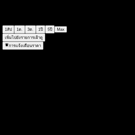
1สัป
1ด.
3ด.
1ปี
5ปี
Max
เพิ่มไปยังรายการเฝ้าดู
การแจ้งเตือนราคา
สถิติ
ราคาสูงสุดของวัน
-
ราคาต่ำสุดของวัน
-
สูงสุด 52W
121.89
ต่ำสุด 52W
110.28
ปริมาณการซื้อขาย