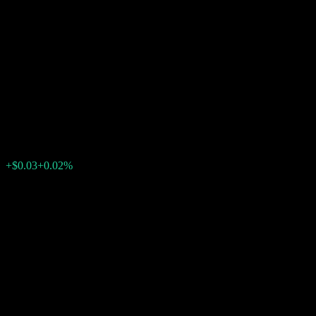
JPMorgan Chase Financial
Company LLC Capped Point
to Point Buffer Note
AAXAMXX
$121.89
0
+$0.03
+0.02%
สัปดาห์ที่ผ่านมา