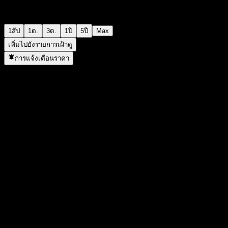
1สัป
1ด.
3ด.
1ปี
5ปี
Max
เพิ่มไปยังรายการเฝ้าดู
การแจ้งเตือนราคา
สถิติ
ราคาสูงสุดของวัน
-
ราคาต่ำสุดของวัน
-
สูงสุด 52W
109.98
ต่ำสุด 52W
95.59
ปริมาณการซื้อขาย
-
ปริมาณเฉลี่ย