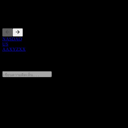
ซีอีโอ
การจดทะเบียน
NASDAQ
US
AAXYZXX
0 Comments
แชร์ความคิดของคุณ
FAQ
วันนี้ราคาหุ้น Goldman Sachs Bank USA Autocallable Step Up
Point to Point CD AAXYZXX เท่าไหร่?
▼