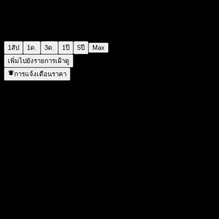
1สัป
1ด.
3ด.
1ปี
5ปี
Max
เพิ่มไปยังรายการเฝ้าดู
การแจ้งเตือนราคา
สถิติ
ราคาสูงสุดของวัน
-
ราคาต่ำสุดของวัน
-
สูงสุด 52W
101.72
ต่ำสุด 52W
97.07
ปริมาณการซื้อขาย