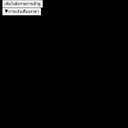
เพิ่มไปยังรายการเฝ้าดู
การแจ้งเตือนราคา
สถิติ
ราคาสูงสุดของวัน
-
ราคาต่ำสุดของวัน
-
สูงสุด 52W
111.25
ต่ำสุด 52W
99.84
ปริมาณการซื้อขาย
-
ปริมาณเฉลี่ย
-
มูลค่าตลาด
0
อัตราส่วน P/E