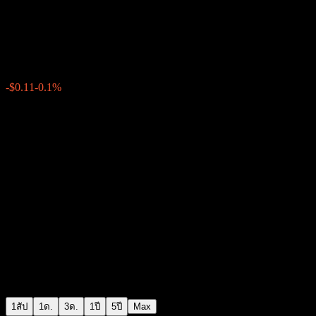
JPMorgan Chase Bank N.A. Po
$111.25
0
-$0.11
-0.1%
สัปดาห์ที่ผ่านมา
1สัป
1ด.
3ด.
1ปี
5ปี
Max