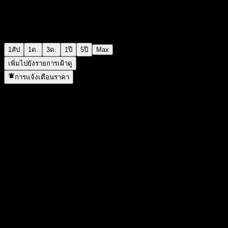
1สัป
1ด.
3ด.
1ปี
5ปี
Max
เพิ่มไปยังรายการเฝ้าดู
การแจ้งเตือนราคา
สถิติ
ราคาสูงสุดของวัน
-
ราคาต่ำสุดของวัน
-
สูงสุด 52W
107.8
ต่ำสุด 52W
105.08
ปริมาณการซื้อขาย