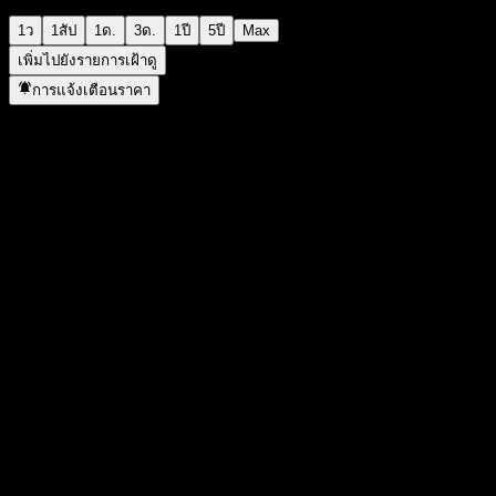
1ว
1สัป
1ด.
3ด.
1ปี
5ปี
Max
เพิ่มไปยังรายการเฝ้าดู
การแจ้งเตือนราคา
สถิติ
ราคาสูงสุดของวัน
114.89
ราคาต่ำสุดของวัน
114.01
สูงสุด 52W
116.23
ต่ำสุด 52W
108
ปริมาณการซื้อขาย
232
ปริมาณเฉลี่ย
930
มูลค่าตลาด