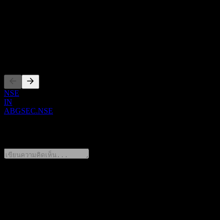
อินเดีย
ISIN
INF209KC1134
การจดทะเบียน
NSE
IN
ABGSEC.NSE
0 Comments
แชร์ความคิดของคุณ
FAQ