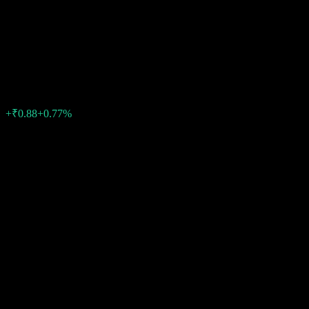
Aditya Birla Sun Life Crisil
Broad Based Gilt
₹114.89
0
+₹0.88
+0.77%
07:53 วันนี้