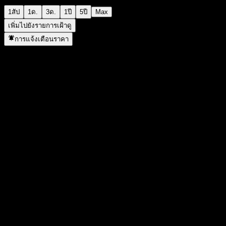
1สัป
1ด.
3ด.
1ปี
5ปี
Max
เพิ่มไปยังรายการเฝ้าดู
การแจ้งเตือนราคา
สถิติ
ราคาสูงสุดของวัน
-
ราคาต่ำสุดของวัน
-
สูงสุด 52W
107.31
ต่ำสุด 52W
93.08
ปริมาณการซื้อขาย
-
ปริมาณเฉลี่ย
-
มูลค่าตลาด