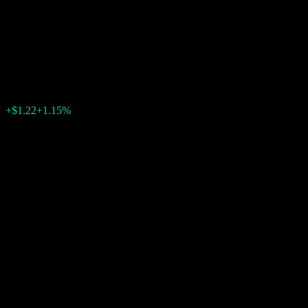
JPMorgan Chase Financial Com
ABIMLXX
$107.31
0
+$1.22
+1.15%
สัปดาห์ที่ผ่านมา