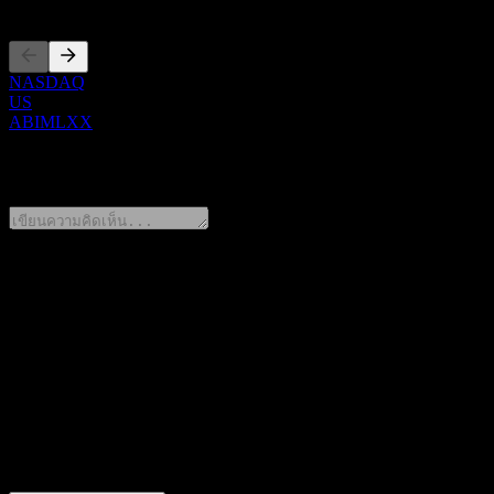
NASDAQ
US
ABIMLXX
0 Comments
แชร์ความคิดของคุณ
FAQ
วันนี้ราคาหุ้น JPMorgan Chase Financial Company LLC Autocal
สัญลักษณ์หุ้นของ JPMorgan Chase Financial Company LLC Aut
JPMorgan Chase Financial Company LLC Autocallable Step Up
JPMorgan Chase Financial Company LLC Autocallable Step Up