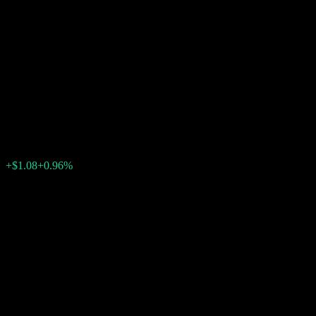
Morgan Stanley Finance LLC
Autocallable Step Up ITM
Digital Buffer Note
ABKABXX
$113.82
0
+$1.08
+0.96%
สัปดาห์ที่ผ่านมา