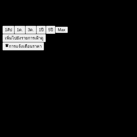
1สัป
1ด.
3ด.
1ปี
5ปี
Max
เพิ่มไปยังรายการเฝ้าดู
การแจ้งเตือนราคา
สถิติ
ราคาสูงสุดของวัน
-
ราคาต่ำสุดของวัน
-
สูงสุด 52W
113.82
ต่ำสุด 52W
77.63
ปริมาณการซื้อขาย