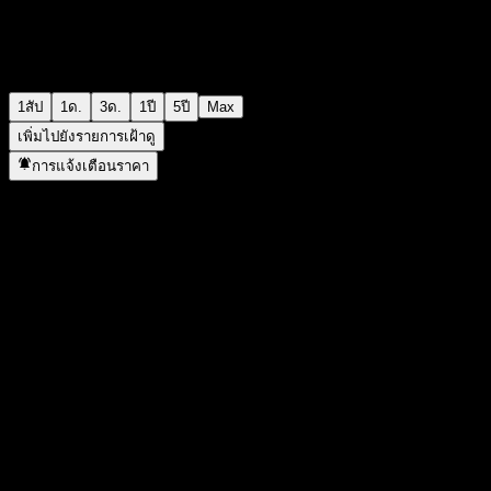
1สัป
1ด.
3ด.
1ปี
5ปี
Max
เพิ่มไปยังรายการเฝ้าดู
การแจ้งเตือนราคา
สถิติ
ราคาสูงสุดของวัน
-
ราคาต่ำสุดของวัน
-
สูงสุด 52W
9.43
ต่ำสุด 52W
4.09
ปริมาณการซื้อขาย