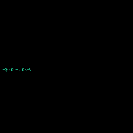
UBS London Branch
Autocallable Contingent
Interest Barrier Note
ABXYCXX
$4.53
0
+$0.09
+2.03%
สัปดาห์ที่ผ่านมา